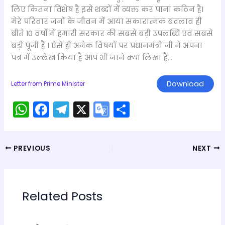
लिए कितना विशेष है इसे शब्दों में व्यक्त कर पाना कठिन है।
मेरे परिवार जनों के जीवन में आया सकारात्मक बदलाव ही
बीते 10 वर्षों में हमारी सरकार की सबसे बड़ी उपलब्धि एवं सबसे
बड़ी पूंजी है । ऐसे ही अनेक विषयों पर प्रधानमंत्री जी ने अपना
पत्र में उल्लेख किया है आप भी जाने क्या लिखा है…
Download
Letter from Prime Minister
W
F
T
X
G
S
h
a
el
o
h
a
c
e
o
ar
PREVIOUS
NEXT
ts
e
gr
gl
e
A
b
a
e
p
o
m
Tr
Related Posts
p
o
a
k
n