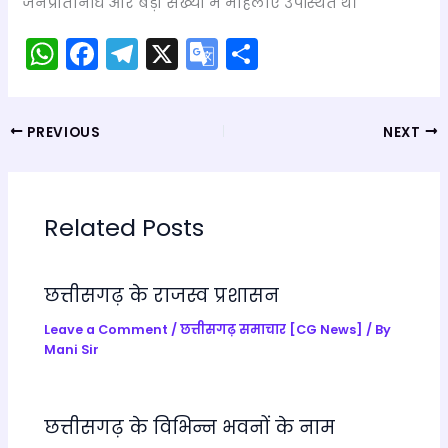
जनप्रतिनिधि और बड़ी संख्या में महिलाएं उपस्थित थे।
W
F
T
X
G
S
h
a
el
o
h
a
c
e
o
ar
PREVIOUS
NEXT
ts
e
gr
gl
e
A
b
a
e
p
o
m
Tr
Related Posts
p
o
a
k
n
छत्तीसगढ़ के राजस्व प्रशासन
sl
a
Leave a Comment
/
छत्तीसगढ़ समाचार [CG News]
/ By
Mani Sir
te
छत्तीसगढ़ के विभिन्न भवनों के नाम