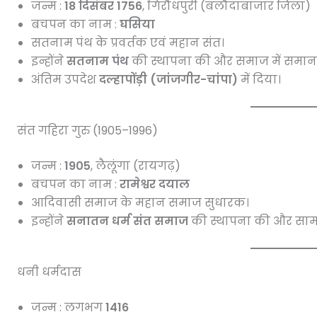
जन्म :
18 दिसंबर 1756
, गिरौधपुरी (बलौदाबाजार जिला)
बचपन का नाम :
घसिया
सतनाम पंथ के प्रवर्तक एवं महान संत।
इन्होंने
सतनाम पंथ
की स्थापना की और समाज में समानता
अंतिम उपदेश
दल्हापोंड़ी (जांजगीर-चांपा)
में दिया।
संत गहिरा गुरु (1905–1996)
जन्म :
1905
, लैलूंगा (रायगढ़)
बचपन का नाम :
रामेश्वर दयाल
आदिवासी समाज के महान समाज सुधारक।
इन्होंने
सनातन धर्म संत समाज
की स्थापना की और सामा
धनी धर्मदास
जन्म : लगभग
1416