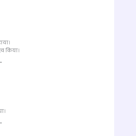
राया।
त्व किया।
या।