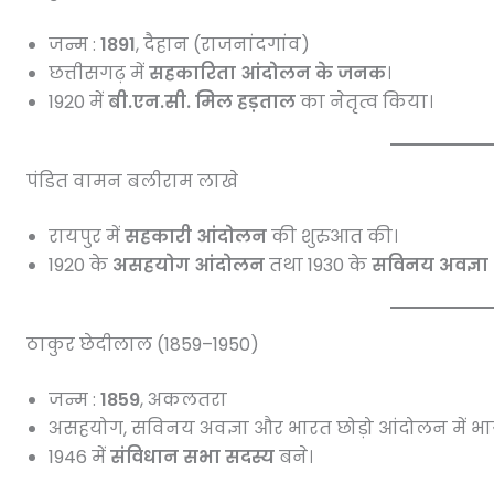
जन्म :
1891
, दैहान (राजनांदगांव)
छत्तीसगढ़ में
सहकारिता आंदोलन के जनक
।
1920 में
बी.एन.सी. मिल हड़ताल
का नेतृत्व किया।
पंडित वामन बलीराम लाखे
रायपुर में
सहकारी आंदोलन
की शुरुआत की।
1920 के
असहयोग आंदोलन
तथा 1930 के
सविनय अवज्ञा
ठाकुर छेदीलाल (1859–1950)
जन्म :
1859
, अकलतरा
असहयोग, सविनय अवज्ञा और भारत छोड़ो आंदोलन में भ
1946 में
संविधान सभा सदस्य
बने।