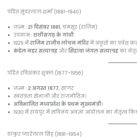
पंडित सुंदरलाल शर्मा (1881–1940)
जन्म :
21 दिसंबर 1881
, चमसुर (राजिम)
उपनाम :
छत्तीसगढ़ के गांधी
1925 में
राजिम राजीव लोचन मंदिर
में अछूतों का प्रवेश क
कंडेल नहर सत्याग्रह
और
सिहावा जंगल सत्याग्रह
का नेतृ
पंडित रविशंकर शुक्ल (1877–1956)
जन्म :
2 अगस्त 1877
, सागर
स्वतंत्रता सेनानी और राजनीतिज्ञ।
अविभाजित मध्यप्रदेश के प्रथम मुख्यमंत्री
।
1930 में रायपुर में सविनय अवज्ञा आंदोलन का नेतृत्व कि
ठाकुर प्यारेलाल सिंह (1891–1954)