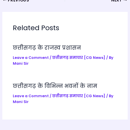
PREVIOUS
NEXT
ts
e
gr
gl
e
A
b
a
e
p
o
m
Tr
Related Posts
p
o
a
k
n
छत्तीसगढ़ के राजस्व प्रशासन
sl
a
Leave a Comment
/
छत्तीसगढ़ समाचार [CG News]
/ By
Mani Sir
te
छत्तीसगढ़ के विभिन्न भवनों के नाम
Leave a Comment
/
छत्तीसगढ़ समाचार [CG News]
/ By
Mani Sir