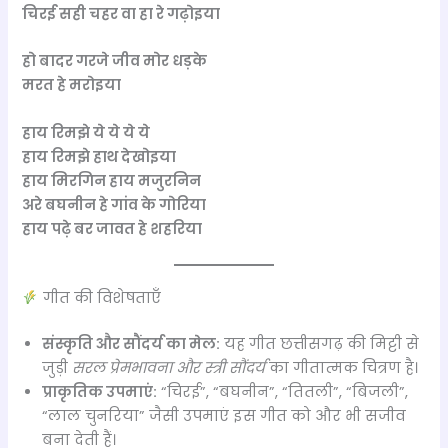
चिरई सही चहर वा हा रे गढ़ोइया
हो बादर गरजे जीव मोर धड़के
मरत हे मरोइया
हाय रिमझे ये ये ये ये
हाय रिमझे हाथ देखोइया
हाय मिरगिन हाय मजुरनिन
अरे बघनीन हे गांव के गोरिया
हाय पढ़े बर जावत हे शहरिया
गीत की विशेषताएँ
संस्कृति और सौंदर्य का मेल:
यह गीत छत्तीसगढ़ की मिट्टी से
जुड़ी
सरल प्रेमभावना और स्त्री सौंदर्य
का गीतात्मक चित्रण है।
प्राकृतिक उपमाएं:
“चिरई”, “बघनीन”, “तितली”, “बिजली”,
“लाल चुनरिया” जैसी उपमाएं इस गीत को और भी सजीव
बना देती हैं।