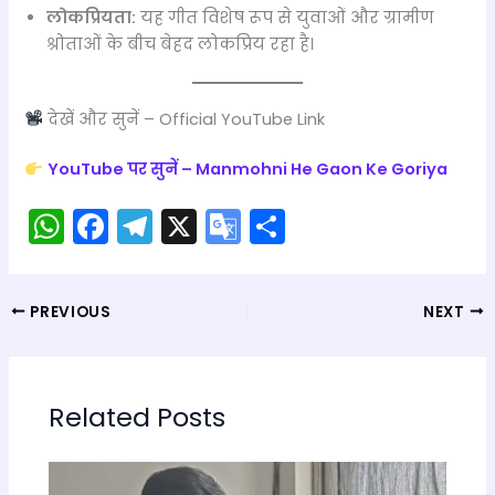
लोकप्रियता:
यह गीत विशेष रूप से युवाओं और ग्रामीण
श्रोताओं के बीच बेहद लोकप्रिय रहा है।
देखें और सुनें – Official YouTube Link
YouTube पर सुनें – Manmohni He Gaon Ke Goriya
W
F
T
X
G
S
h
a
el
o
h
a
c
e
o
ar
PREVIOUS
NEXT
ts
e
gr
gl
e
A
b
a
e
p
o
m
Tr
Related Posts
p
o
a
k
n