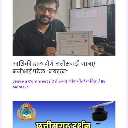
sl
a
te
आशिकी हाल होगे छत्तीसगढ़ी गाना/
मनीभाई पटेल “नवरत्न”
Leave a Comment
/
छत्तीसगढ़ लोकगीत/ कविता
/ By
Mani Sir