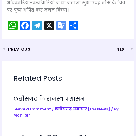
अधिकारियों-कर्मचारियों ने भी नेताजी सुभाषचंद्र बोस के चित्र
पर पुष्प अर्पित कर नमन किया।
W
F
T
X
G
S
h
a
el
o
h
a
c
e
o
ar
PREVIOUS
NEXT
ts
e
gr
gl
e
A
b
a
e
p
o
m
Tr
Related Posts
p
o
a
k
n
छत्तीसगढ़ के राजस्व प्रशासन
sl
a
Leave a Comment
/
छत्तीसगढ़ समाचार [CG News]
/ By
Mani Sir
te