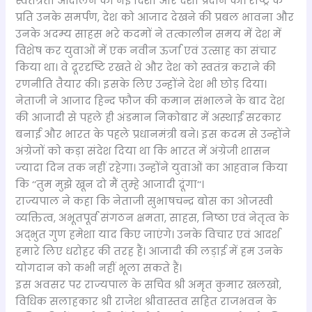
स्वतंत्रता आंदोलन को नई दिशा और दशा प्रदान की। राष्ट्र के
प्रति उनके समर्पण, देश को आजाद देखने की प्रबल भावना और
उनके अदम्य साहस भरे कदमों ने तत्कालीन समय में देश में
विशेष कर युवाओं में एक नवीन ऊर्जा एवं उत्साह का संचार
किया था। वे दूरदृष्टि रखते थे और देश को स्वतंत्र कराने की
रणनीति तैयार की। इसके लिए उन्होंने देश भी छोड़ दिया।
नेताजी ने आजाद हिन्द फौज की कमान संभालने के बाद देश
की आजादी से पहले ही अंडमान निकोबार में अस्थाई सरकार
बनाई और भारत के पहले प्रधानमंत्री बने। इस कदम से उन्होंने
अंग्रेजों को कड़ा संदेश दिया था कि भारत में अंग्रेजी शासन
ज्यादा दिन तक नहीं रहेगा। उन्होंने युवाओं का आहवान किया
कि ‘‘तुम मुझे खून दो मैं तुम्हे आजादी दूंगा‘‘।
राज्यपाल ने कहा कि नेताजी सुभाषचन्द्र बोस का ओजस्वी
व्यक्तित्व, अभूतपूर्व संगठन क्षमता, साहस, निष्ठा एवं नेतृत्व के
अद्भुत गुण हमेशा याद किए जाएंगे। उनके विचार एवं आदर्श
हमारे लिए धरोहर की तरह हैं। आजादी की लड़ाई में हम उनके
योगदान को कभी नहीं भूला सकते हैं।
इस अवसर पर राज्यपाल के सचिव श्री अमृत कुमार खलखो,
विधिक सलाहकार श्री राजेश श्रीवास्तव सहित राजभवन के