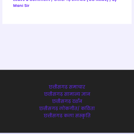
Mani Sir
छत्तीसगढ़ समाचार
छत्तीसगढ़ सामान्य ज्ञान
छत्तीसगढ़ दर्शन
छत्तीसगढ़ लोकगीत/ कविता
छत्तीसगढ़ कला संस्कृति