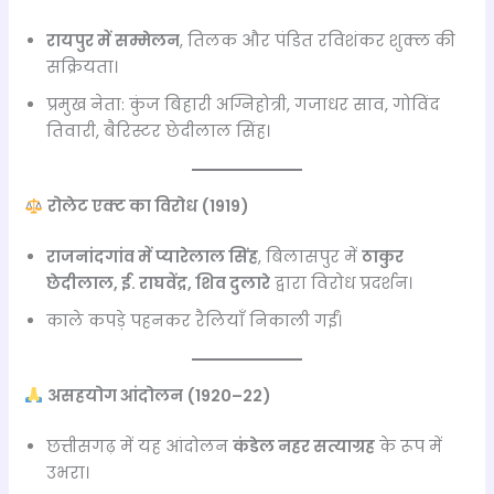
रायपुर में सम्मेलन
, तिलक और पंडित रविशंकर शुक्ल की
सक्रियता।
प्रमुख नेता: कुंज बिहारी अग्निहोत्री, गजाधर साव, गोविंद
तिवारी, बैरिस्टर छेदीलाल सिंह।
रोलेट एक्ट का विरोध (1919)
राजनांदगांव में प्यारेलाल सिंह
, बिलासपुर में
ठाकुर
छेदीलाल, ई. राघवेंद्र, शिव दुलारे
द्वारा विरोध प्रदर्शन।
काले कपड़े पहनकर रैलियाँ निकाली गईं।
असहयोग आंदोलन (1920–22)
छत्तीसगढ़ में यह आंदोलन
कंडेल नहर सत्याग्रह
के रूप में
उभरा।