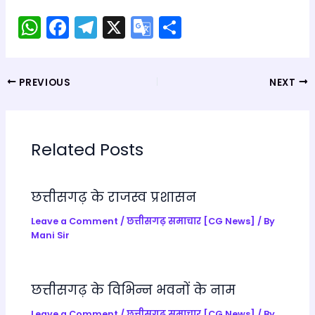
W
F
T
X
G
S
h
a
el
o
h
a
c
e
o
ar
PREVIOUS
NEXT
ts
e
gr
gl
e
A
b
a
e
p
o
m
Tr
Related Posts
p
o
a
k
n
छत्तीसगढ़ के राजस्व प्रशासन
sl
a
Leave a Comment
/
छत्तीसगढ़ समाचार [CG News]
/ By
Mani Sir
te
छत्तीसगढ़ के विभिन्न भवनों के नाम
Leave a Comment
/
छत्तीसगढ़ समाचार [CG News]
/ By