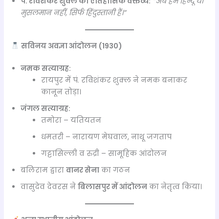
पं. रविशंकर शुक्ल का ऐतिहासिक वक्तव्य:
“अब हम हिन्दू या
मुसलमान नहीं, सिर्फ हिंदुस्तानी हैं।”
सविनय अवज्ञा आंदोलन (1930)
नमक सत्याग्रह:
रायपुर में पं. रविशंकर शुक्ल ने नमक बनाकर
कानून तोड़ा।
जंगल सत्याग्रह:
तमोरा – यतियतन
धमतरी – नारायण मेघवाल, नाथू जगताप
गट्टासिल्ली व रुद्री – सामूहिक आंदोलन
बलिराम द्वारा
वानर सेना
का गठन
वासुदेव देवरस ने
बिलासपुर में आंदोलन
का नेतृत्व किया।