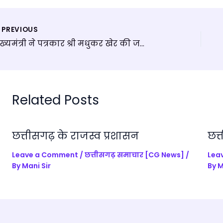
a
c
e
o
ar
ts
e
gr
gl
e
PREVIOUS
A
b
a
e
मुख्यमंत्री ने पत्रकार श्री मधुकर खेर की जयंती पर उन्हें किया याद
p
o
m
Tr
p
o
a
k
n
Related Posts
sl
a
te
छत्तीसगढ़ के राजस्व प्रशासन
छत्
Leave a Comment
/
छत्तीसगढ़ समाचार [CG News]
/
Lea
By
Mani Sir
By
M