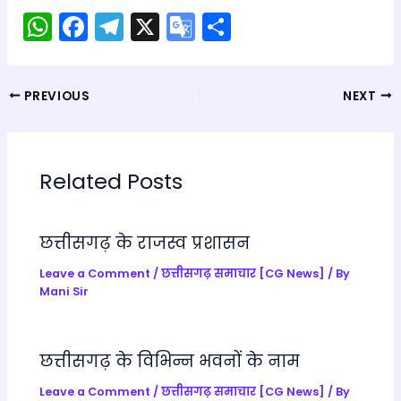
W
F
T
X
G
S
h
a
el
o
h
a
c
e
o
ar
PREVIOUS
NEXT
ts
e
gr
gl
e
A
b
a
e
p
o
m
Tr
Related Posts
p
o
a
k
n
छत्तीसगढ़ के राजस्व प्रशासन
sl
a
Leave a Comment
/
छत्तीसगढ़ समाचार [CG News]
/ By
Mani Sir
te
छत्तीसगढ़ के विभिन्न भवनों के नाम
Leave a Comment
/
छत्तीसगढ़ समाचार [CG News]
/ By